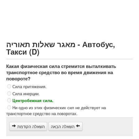
Грузовик более 12000кг (C)
Автобус, Такси (D)
קורס תאוריה
ספר תאוריה
מאגר שאלות תאוריה - Автобус,
צור קשר
Такси (D)
Какая физическая сила стремится выталкивать
транспортное средство во время движения на
повороте?
Сила притяжения.
Сила инерции.
Центробежная сила.
Ни одно из этих физических сил не действует на
транспортное средство на поворотах.
השאלה הבאה
השאלה הקודמת