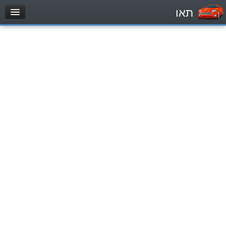
תאו
עמוד הבית
מבחן
Легковой автомобиль (B)
Мотоцикл (A)
Трактор (1)
Грузовик до 12000кг (C1)
Грузовик более 12000кг (C)
Автобус, Такси (D)
מאגר שאלות
Легковой автомобиль (B)
Мотоцикл (A)
Трактор (1)
Грузовик до 12000кг (C1)