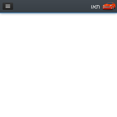
תאו
עמוד הבית
מבחן
Легковой автомобиль (B)
Мотоцикл (A)
Трактор (1)
Грузовик до 12000кг (C1)
Грузовик более 12000кг (C)
Автобус, Такси (D)
מאגר שאלות
Легковой автомобиль (B)
Мотоцикл (A)
Трактор (1)
Грузовик до 12000кг (C1)