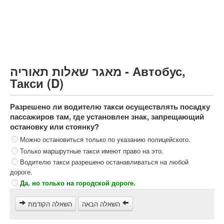
Грузовик более 12000кг (C)
Автобус, Такси (D)
קורס תאוריה
ספר תאוריה
מאגר שאלות תאוריה - Автобус,
צור קשר
Такси (D)
Разрешено ли водителю такси осуществлять посадку
пассажиров там, где установлен знак, запрещающий
остановку или стоянку?
Можно остановиться только по указанию полицейского.
Только маршрутные такси имеют право на это.
Водителю такси разрешено останавливаться на любой
дороге.
Да, но только на городской дороге.
השאלה הבאה
השאלה הקודמת