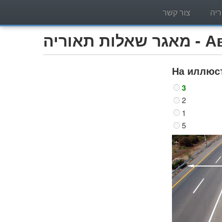
יה
צור קשר
Автобу)
На иллюст
3
2
1
5