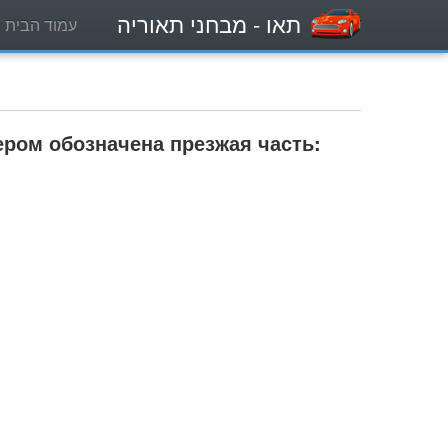
תאו
- מבחני תאוריה
עמוד הבית
ером обозначена презжая часть: