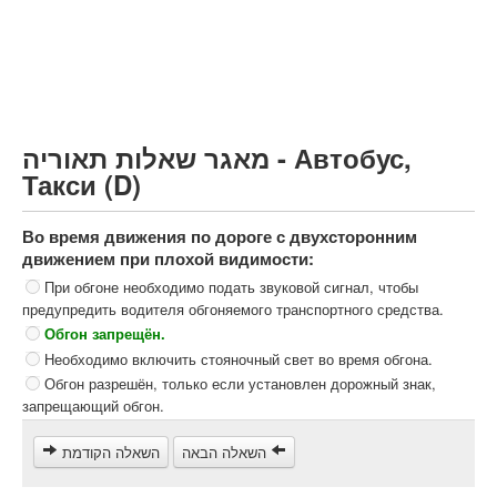
Грузовик более 12000кг (C)
Автобус, Такси (D)
קורס תאוריה
ספר תאוריה
מאגר שאלות תאוריה - Автобус,
צור קשר
Такси (D)
Во время движения по дороге с двухсторонним
движением при плохой видимости:
При обгоне необходимо подать звуковой сигнал, чтобы
предупредить водителя обгоняемого транспортного средства.
Обгон запрещён.
Необходимо включить стояночный свет во время обгона.
Обгон разрешён, только если установлен дорожный знак,
запрещающий обгон.
השאלה הבאה
השאלה הקודמת