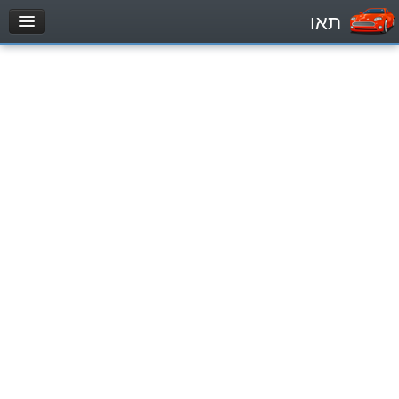
תאו
עמוד הבית
מבחן
Легковой автомобиль (B)
Мотоцикл (A)
Трактор (1)
Грузовик до 12000кг (C1)
Грузовик более 12000кг (C)
Автобус, Такси (D)
מאגר שאלות
Легковой автомобиль (B)
Мотоцикл (A)
Трактор (1)
Грузовик до 12000кг (C1)