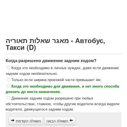
Грузовик более 12000кг (C)
Автобус, Такси (D)
קורס תאוריה
ספר תאוריה
מאגר שאלות תאוריה - Автобус,
צור קשר
Такси (D)
Когда разрешено движение задним ходом?
Когда это необходимо в личных нуждах, даже если движение
задним ходом необязательно.
Только если ширина проезжей части превышает 4м.
Когда это необходимо для движения, и нет иного способа
доехать до места назначения.
Движение задним ходом разрешено при любых
обстоятельствах, главное, чтобы другие водители всегда видели
водителя, движущегося задним ходом.
השאלה הבאה
השאלה הקודמת