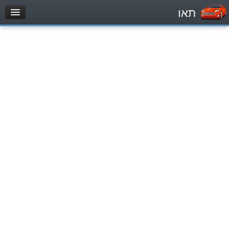
תאו
עמוד הבית
מבחן
Легковой автомобиль (B)
Мотоцикл (A)
Трактор (1)
Грузовик до 12000кг (C1)
Грузовик более 12000кг (C)
Автобус, Такси (D)
מאגר שאלות
Легковой автомобиль (B)
Мотоцикл (A)
Трактор (1)
Грузовик до 12000кг (C1)