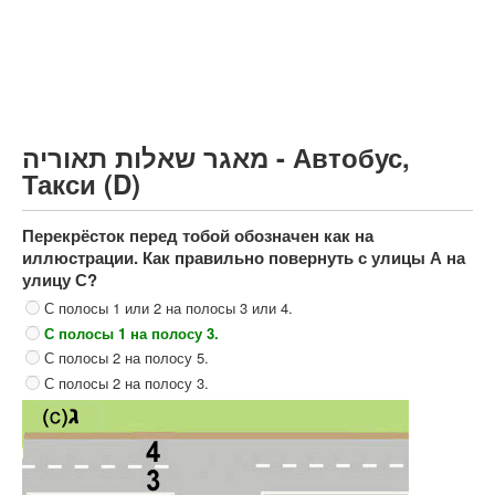
Грузовик более 12000кг (C)
Автобус, Такси (D)
קורס תאוריה
ספר תאוריה
מאגר שאלות תאוריה - Автобус,
צור קשר
Такси (D)
Перекрёсток перед тобой обозначен как на
иллюстрации. Как правильно повернуть с улицы А на
улицу С?
С полосы 1 или 2 на полосы 3 или 4.
С полосы 1 на полосу 3.
С полосы 2 на полосу 5.
С полосы 2 на полосу 3.