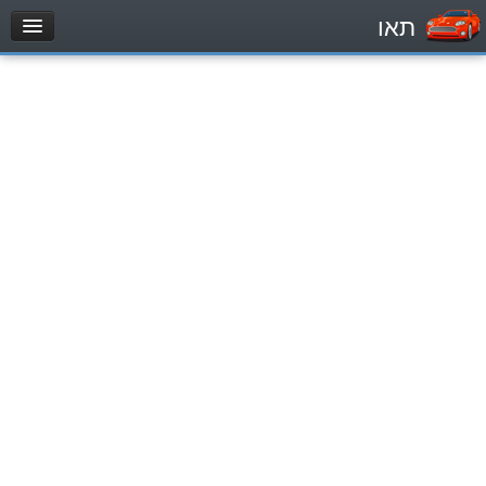
תאו
עמוד הבית
מבחן
Легковой автомобиль (B)
Мотоцикл (A)
Трактор (1)
Грузовик до 12000кг (C1)
Грузовик более 12000кг (C)
Автобус, Такси (D)
מאגר שאלות
Легковой автомобиль (B)
Мотоцикл (A)
Трактор (1)
Грузовик до 12000кг (C1)