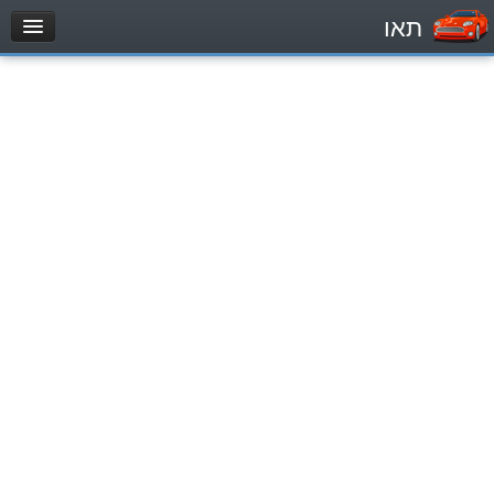
תאו
עמוד הבית
מבחן
Легковой автомобиль (B)
Мотоцикл (A)
Трактор (1)
Грузовик до 12000кг (C1)
Грузовик более 12000кг (C)
Автобус, Такси (D)
מאגר שאלות
Легковой автомобиль (B)
Мотоцикл (A)
Трактор (1)
Грузовик до 12000кг (C1)