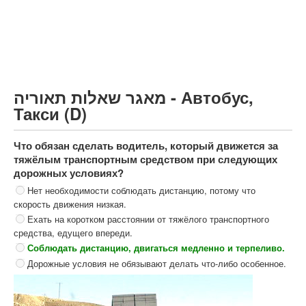
Грузовик более 12000кг (C)
Автобус, Такси (D)
קורס תאוריה
ספר תאוריה
מאגר שאלות תאוריה - Автобус,
צור קשר
Такси (D)
Что обязан сделать водитель, который движется за
тяжёлым транспортным средством при следующих
дорожных условиях?
Нет необходимости соблюдать дистанцию, потому что
скорость движения низкая.
Ехать на коротком расстоянии от тяжёлого транспортного
средства, едущего впереди.
Соблюдать дистанцию, двигаться медленно и терпеливо.
Дорожные условия не обязывают делать что-либо особенное.