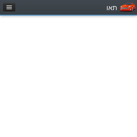
תאו
עמוד הבית
מבחן
Легковой автомобиль (B)
Мотоцикл (A)
Трактор (1)
Грузовик до 12000кг (C1)
Грузовик более 12000кг (C)
Автобус, Такси (D)
מאגר שאלות
Легковой автомобиль (B)
Мотоцикл (A)
Трактор (1)
Грузовик до 12000кг (C1)