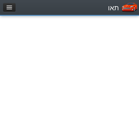
תאו
עמוד הבית
מבחן
Легковой автомобиль (B)
Мотоцикл (A)
Трактор (1)
Грузовик до 12000кг (C1)
Грузовик более 12000кг (C)
Автобус, Такси (D)
מאגר שאלות
Легковой автомобиль (B)
Мотоцикл (A)
Трактор (1)
Грузовик до 12000кг (C1)