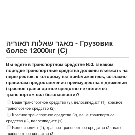
Грузовик более 12000кг (C)
Автобус, Такси (D)
קורס תאוריה
ספר תאוריה
מאגר שאלות תאוריה - Грузовик
צור קשר
более 12000кг (C)
Вы едете в транспортном средстве №3. В каком
порядке транспортные средства должны въезжать на
перекрёсток, к которому вы приближаетесь, согласно
правилам предоставления преимущества в движении
(красное транспортное средство не является
транспортом сил безопасности)?
Ваше транспортное средство (3), велосипедист (1), красное
транспортное средство (2).
Красное транспортное средство (2), ваше транспортное
средство (3), велосипедист (1).
Велосипедист (1), красное транспортное средство (2), ваше
транспортное средство (3).