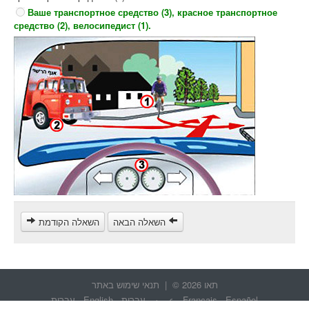
Ваше транспортное средство (3), красное транспортное
средство (2), велосипедист (1).
השאלה הבאה
השאלה הקודמת
תאו 2026 © |
תנאי שימוש באתר
Español
-
Français
-
عربيه
-
עברית
-
English
-
עברית