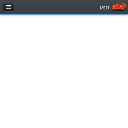
תאו
עמוד הבית
מבחן
Легковой автомобиль (B)
Мотоцикл (A)
Трактор (1)
Грузовик до 12000кг (C1)
Грузовик более 12000кг (C)
Автобус, Такси (D)
מאגר שאלות
Легковой автомобиль (B)
Мотоцикл (A)
Трактор (1)
Грузовик до 12000кг (C1)