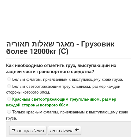
Грузовик более 12000кг (C)
Автобус, Такси (D)
קורס תאוריה
ספר תאוריה
מאגר שאלות תאוריה - Грузовик
צור קשר
более 12000кг (C)
Как необходимо отметить груз, выступающий из
задней части транспортного средства?
Белым флагом, привязанным к выступающему краю груза.
Белым светоотражающим треугольником, размер каждой
стороны которого 60см.
Красным светоотражающим треугольником, размер
каждой стороны которого 60см.
Только красным флагом, привязанным к выступающему краю
груза.
השאלה הבאה
השאלה הקודמת