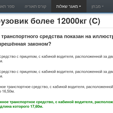
מבחן
מאגר שאלות
קורס תאוריה
ספר תאור
מאגר שאלות תאוריה - вик более 12000кг (C
 транспортного средства показан на иллюст
азрешённая законом?
средство с прицепом, с кабиной водителя, расположенной за д
м.
средство с прицепом, с кабиной водителя, расположенной за д
м.
ое транспортное средство, с кабиной водителя, расположенно
о 16,50м.
ное транспортное средство, с кабиной водителя, располож
длина которого 17,60м.