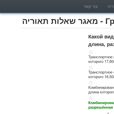
יה
צור קשר
Грузо)
Какой вид
длина, р
Транспортное 
которого 17,60
Транспортное 
которого 16,50
Комбинированн
длина которог
Комбинирован
разрешённая 