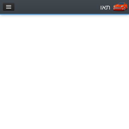
תאו
עמוד הבית
מבחן
Легковой автомобиль (B)
Мотоцикл (A)
Трактор (1)
Грузовик до 12000кг (C1)
Грузовик более 12000кг (C)
Автобус, Такси (D)
מאגר שאלות
Легковой автомобиль (B)
Мотоцикл (A)
Трактор (1)
Грузовик до 12000кг (C1)