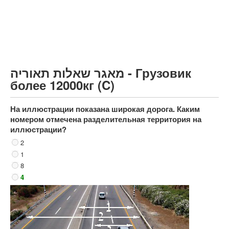
Грузовик более 12000кг (C)
Автобус, Такси (D)
קורס תאוריה
ספר תאוריה
מאגר שאלות תאוריה - Грузовик
צור קשר
более 12000кг (C)
На иллюстрации показана широкая дорога. Каким
номером отмечена разделительная территория на
иллюстрации?
2
1
8
4