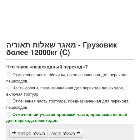
Грузовик более 12000кг (C)
Автобус, Такси (D)
קורס תאוריה
ספר תאוריה
מאגר שאלות תאוריה - Грузовик
צור קשר
более 12000кг (C)
Что такое «пешеходный переход»?
Отмеченная часть обочины, предназначенная для перехода
пешеходов.
Часть дороги, предназначенная для перехода пешеходов,
включая тротуар.
Отмеченная часть тротуара, предназначенная для перехода
пешеходов.
Отмеченный участок проезжей части, предназначенный
для перехода пешеходов.
השאלה הבאה
השאלה הקודמת