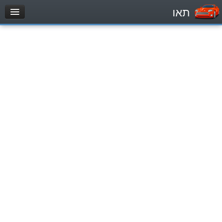
תאו
עמוד הבית
מבחן
Легковой автомобиль (B)
Мотоцикл (A)
Трактор (1)
Грузовик до 12000кг (C1)
Грузовик более 12000кг (C)
Автобус, Такси (D)
מאגר שאלות
Легковой автомобиль (B)
Мотоцикл (A)
Трактор (1)
Грузовик до 12000кг (C1)