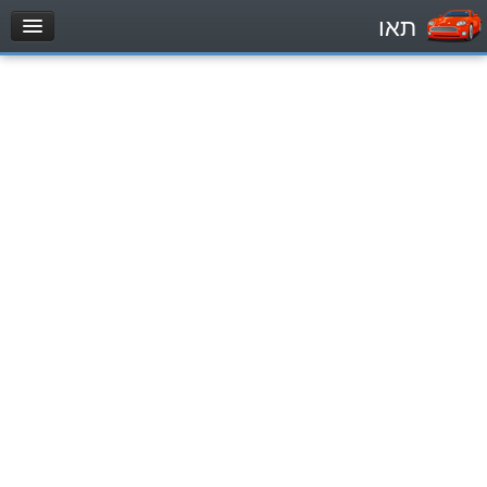
תאו
עמוד הבית
מבחן
Легковой автомобиль (B)
Мотоцикл (A)
Трактор (1)
Грузовик до 12000кг (C1)
Грузовик более 12000кг (C)
Автобус, Такси (D)
מאגר שאלות
Легковой автомобиль (B)
Мотоцикл (A)
Трактор (1)
Грузовик до 12000кг (C1)