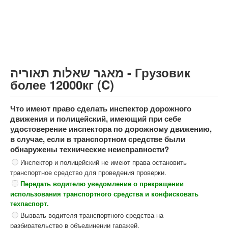
Грузовик более 12000кг (C)
Автобус, Такси (D)
קורס תאוריה
ספר תאוריה
מאגר שאלות תאוריה - Грузовик
צור קשר
более 12000кг (C)
Что имеют право сделать инспектор дорожного
движения и полицейский, имеющий при себе
удостоверение инспектора по дорожному движению,
в случае, если в транспортном средстве были
обнаружены технические неисправности?
Инспектор и полицейский не имеют права остановить
транспортное средство для проведения проверки.
Передать водителю уведомление о прекращении
использования транспортного средства и конфисковать
техпаспорт.
Вызвать водителя транспортного средства на
разбирательство в объединении гаражей.