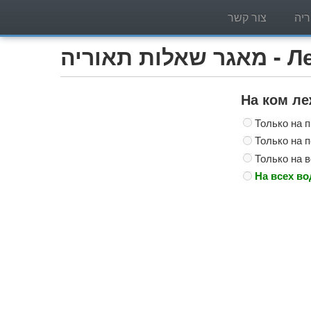
יה
צור קשר
Легко)
На ком ле
Только на 
Только на 
Только на 
На всех во