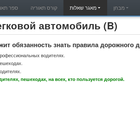
מבחן
מאגר שאלות
קורס תאוריה
ספר תאור
מאגר שאלות תאוריה - вой автомобиль (B
жит обязанность знать правила дорожного 
профессиональных водителях.
пешеходах.
водителях.
дителях, пешеходах, на всех, кто пользуется дорогой.