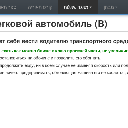
מבחן
מאגר שאלות
קורס תאוריה
ספר תאור
מאגר שאלות תאוריה - вой автомобиль (B
ет себя вести водителю транспортного сред
ехать как можно ближе к краю проезжей части, не увеличив
остановиться на обочине и позволить его обогнать.
продолжать езду, ни в коем случае не изменяя скорость или по
ен ничего предпринимать, обгоняющая машина его не касается, и