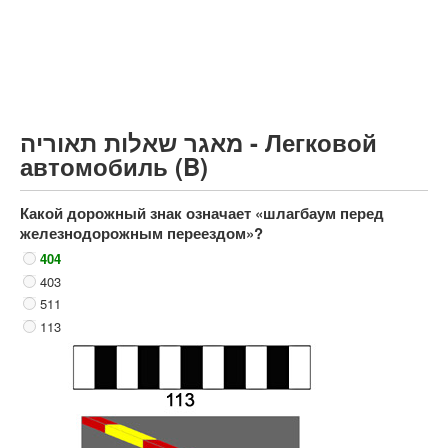
Грузовик более 12000кг (C)
Автобус, Такси (D)
קורס תאוריה
ספר תאוריה
מאגר שאלות תאוריה - Легковой
צור קשר
автомобиль (B)
Какой дорожный знак означает «шлагбаум перед
железнодорожным переездом»?
404
403
511
113