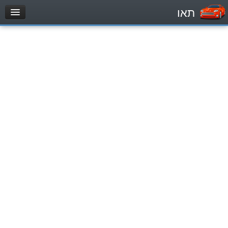
תאו
עמוד הבית
מבחן
Легковой автомобиль (B)
Мотоцикл (A)
Трактор (1)
Грузовик до 12000кг (C1)
Грузовик более 12000кг (C)
Автобус, Такси (D)
מאגר שאלות
Легковой автомобиль (B)
Мотоцикл (A)
Трактор (1)
Грузовик до 12000кг (C1)