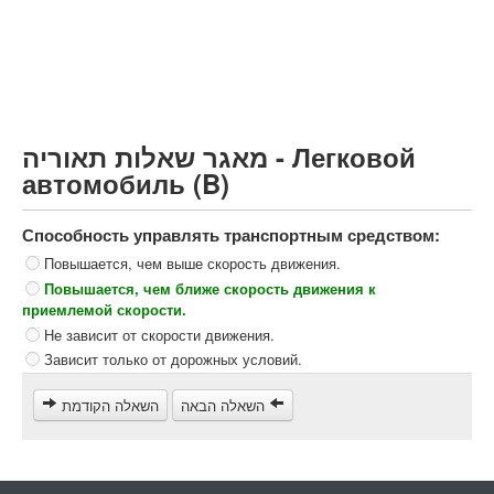
Грузовик более 12000кг (C)
Автобус, Такси (D)
קורס תאוריה
ספר תאוריה
מאגר שאלות תאוריה - Легковой
צור קשר
автомобиль (B)
Способность управлять транспортным средством:
Повышается, чем выше скорость движения.
Повышается, чем ближе скорость движения к
приемлемой скорости.
Не зависит от скорости движения.
Зависит только от дорожных условий.
השאלה הבאה
השאלה הקודמת