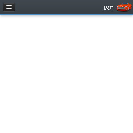
תאו
עמוד הבית
מבחן
Легковой автомобиль (B)
Мотоцикл (A)
Трактор (1)
Грузовик до 12000кг (C1)
Грузовик более 12000кг (C)
Автобус, Такси (D)
מאגר שאלות
Легковой автомобиль (B)
Мотоцикл (A)
Трактор (1)
Грузовик до 12000кг (C1)