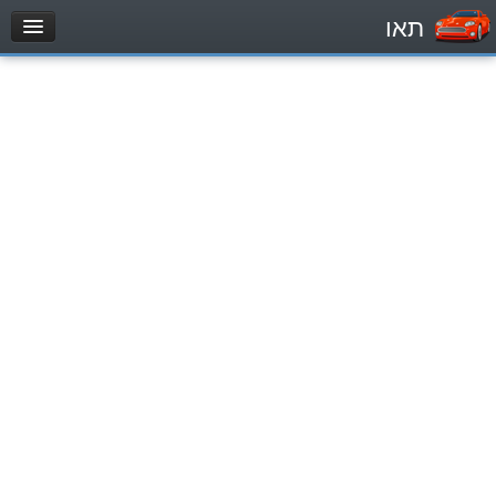
תאו
עמוד הבית
מבחן
Легковой автомобиль (B)
Мотоцикл (A)
Трактор (1)
Грузовик до 12000кг (C1)
Грузовик более 12000кг (C)
Автобус, Такси (D)
מאגר שאלות
Легковой автомобиль (B)
Мотоцикл (A)
Трактор (1)
Грузовик до 12000кг (C1)