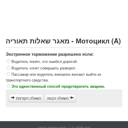
Грузовик более 12000кг (C)
Автобус, Такси (D)
קורס תאוריה
ספר תאוריה
מאגר שאלות תאוריה - Мотоцикл (A)
צור קשר
Экстренное торможение разрешено если:
Водитель понял, что ошибся дорогой.
Водитель хочет совершить разворот.
Пассажир или водитель внезапно желают выйти из
транспортного средства.
Это единственный способ предотвратить аварию.
השאלה הבאה
השאלה הקודמת
תאו 2026 © |
תנאי שימוש באתר