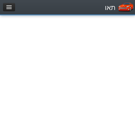
תאו
עמוד הבית
מבחן
Легковой автомобиль (B)
Мотоцикл (A)
Трактор (1)
Грузовик до 12000кг (C1)
Грузовик более 12000кг (C)
Автобус, Такси (D)
מאגר שאלות
Легковой автомобиль (B)
Мотоцикл (A)
Трактор (1)
Грузовик до 12000кг (C1)