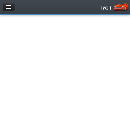
תאו
עמוד הבית
מבחן
Легковой автомобиль (B)
Мотоцикл (A)
Трактор (1)
Грузовик до 12000кг (C1)
Грузовик более 12000кг (C)
Автобус, Такси (D)
מאגר שאלות
Легковой автомобиль (B)
Мотоцикл (A)
Трактор (1)
Грузовик до 12000кг (C1)