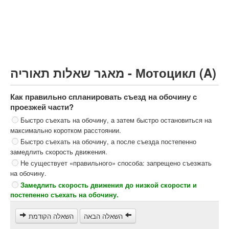
Грузовик более 12000кг (C)
Автобус, Такси (D)
קורס תאוריה
ספר תאוריה
מאגר שאלות תאוריה - Мотоцикл (A)
צור קשר
Как правильно спланировать съезд на обочину с
проезжей части?
Быстро съехать на обочину, а затем быстро остановиться на
максимально коротком расстоянии.
Быстро съехать на обочину, а после съезда постепенно
замедлить скорость движения.
Не существует «правильного» способа: запрещено съезжать
на обочину.
Замедлить скорость движения до низкой скорости и
постепенно съехать на обочину.
השאלה הבאה
השאלה הקודמת