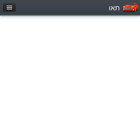
תאו
עמוד הבית
מבחן
Легковой автомобиль (B)
Мотоцикл (A)
Трактор (1)
Грузовик до 12000кг (C1)
Грузовик более 12000кг (C)
Автобус, Такси (D)
מאגר שאלות
Легковой автомобиль (B)
Мотоцикл (A)
Трактор (1)
Грузовик до 12000кг (C1)