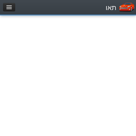
תאו
עמוד הבית
מבחן
Легковой автомобиль (B)
Мотоцикл (A)
Трактор (1)
Грузовик до 12000кг (C1)
Грузовик более 12000кг (C)
Автобус, Такси (D)
מאגר שאלות
Легковой автомобиль (B)
Мотоцикл (A)
Трактор (1)
Грузовик до 12000кг (C1)