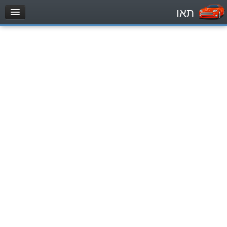
תאו
עמוד הבית
מבחן
Легковой автомобиль (B)
Мотоцикл (A)
Трактор (1)
Грузовик до 12000кг (C1)
Грузовик более 12000кг (C)
Автобус, Такси (D)
מאגר שאלות
Легковой автомобиль (B)
Мотоцикл (A)
Трактор (1)
Грузовик до 12000кг (C1)