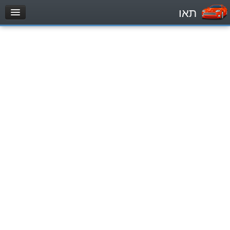
תאו
עמוד הבית
מבחן
Легковой автомобиль (B)
Мотоцикл (A)
Трактор (1)
Грузовик до 12000кг (C1)
Грузовик более 12000кг (C)
Автобус, Такси (D)
מאגר שאלות
Легковой автомобиль (B)
Мотоцикл (A)
Трактор (1)
Грузовик до 12000кг (C1)