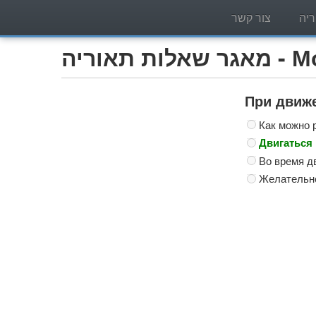
יה
צור קשר
Мотоцик)
При движе
Как можно 
Двигаться 
Во время д
Желательно