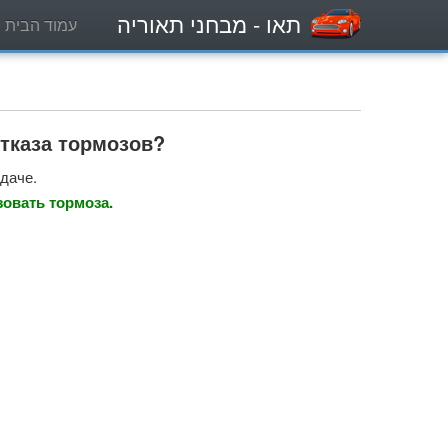
תאו
- מבחני תאוריה
עמוד הבית
отказа тормозов?
даче.
зовать тормоза.