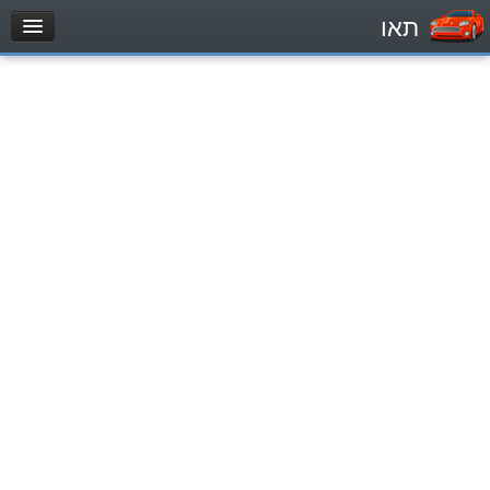
תאו
עמוד הבית
מבחן
Легковой автомобиль (B)
Мотоцикл (A)
Трактор (1)
Грузовик до 12000кг (C1)
Грузовик более 12000кг (C)
Автобус, Такси (D)
מאגר שאלות
Легковой автомобиль (B)
Мотоцикл (A)
Трактор (1)
Грузовик до 12000кг (C1)