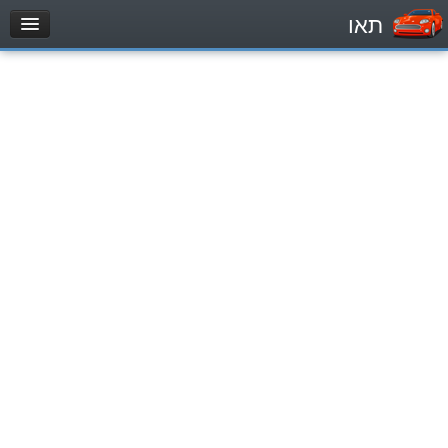
תאו
עמוד הבית
מבחן
Легковой автомобиль (B)
Мотоцикл (A)
Трактор (1)
Грузовик до 12000кг (C1)
Грузовик более 12000кг (C)
Автобус, Такси (D)
מאגר שאלות
Легковой автомобиль (B)
Мотоцикл (A)
Трактор (1)
Грузовик до 12000кг (C1)