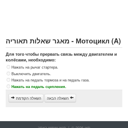
Грузовик более 12000кг (C)
Автобус, Такси (D)
קורס תאוריה
ספר תאוריה
מאגר שאלות תאוריה - Мотоцикл (A)
צור קשר
Для того чтобы прервать связь между двигателем и
колёсами, необходимо:
Нажать на рычаг стартера.
Выключить двигатель.
Нажать на педаль тормоза и на педаль газа.
Нажать на педаль сцепления.
השאלה הבאה
השאלה הקודמת
תאו 2026 © |
תנאי שימוש באתר