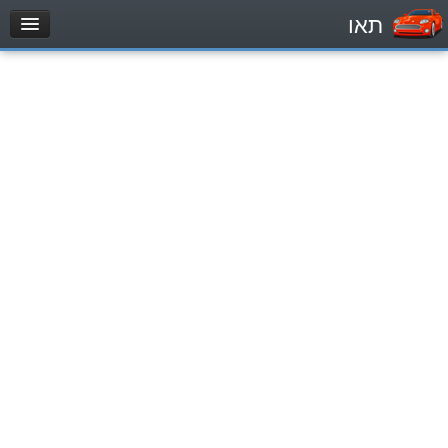
תאו
עמוד הבית
מבחן
Легковой автомобиль (B)
Мотоцикл (A)
Трактор (1)
Грузовик до 12000кг (C1)
Грузовик более 12000кг (C)
Автобус, Такси (D)
מאגר שאלות
Легковой автомобиль (B)
Мотоцикл (A)
Трактор (1)
Грузовик до 12000кг (C1)