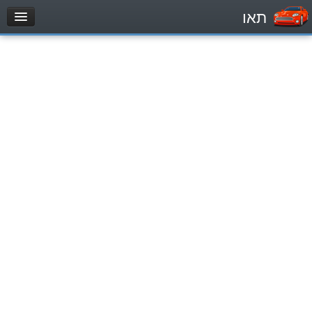
תאו
עמוד הבית
מבחן
Легковой автомобиль (B)
Мотоцикл (A)
Трактор (1)
Грузовик до 12000кг (C1)
Грузовик более 12000кг (C)
Автобус, Такси (D)
מאגר שאלות
Легковой автомобиль (B)
Мотоцикл (A)
Трактор (1)
Грузовик до 12000кг (C1)