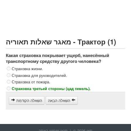
Грузовик более 12000кг (C)
Автобус, Такси (D)
קורס תאוריה
ספר תאוריה
מאגר שאלות תאוריה - Трактор (1)
צור קשר
Какая страховка покрывает ущерб, нанесённый
транспортному средству другого человека?
Страховка жизни.
Страховка для руководителей.
Страховка от пожара.
Страховка третьей стороны (цад гимель).
השאלה הבאה
השאלה הקודמת
תאו 2026 © |
תנאי שימוש באתר