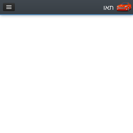
תאו
עמוד הבית
מבחן
Легковой автомобиль (B)
Мотоцикл (A)
Трактор (1)
Грузовик до 12000кг (C1)
Грузовик более 12000кг (C)
Автобус, Такси (D)
מאגר שאלות
Легковой автомобиль (B)
Мотоцикл (A)
Трактор (1)
Грузовик до 12000кг (C1)