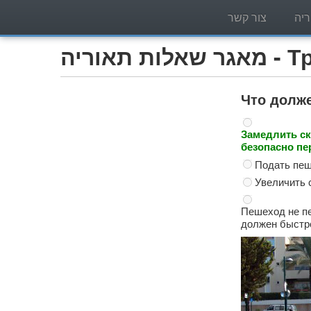
יה
צור קשר
Трактор )
Что долже
Замедлить ск
безопасно пе
Подать пеш
Увеличить 
Пешеход не пе
должен быстр