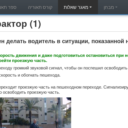
מבחן
מאגר שאלות
קורס תאוריה
ספר תאור
מאגר שאלות תאוריה - (1
н делать водитель в ситуации, показанной
орость движения и даже подготовиться остановиться при 
рейти проезжую часть.
еходу громкий звуковой сигнал, чтобы он поспешил освободить 
скорость и обогнать пешехода.
реходит проезжую часть на пешеходном переходе. Сигнализиру
о освободить проезжую часть.