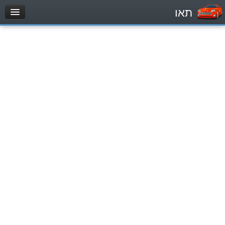
תאו
עמוד הבית
מבחן
Легковой автомобиль (B)
Мотоцикл (A)
Трактор (1)
Грузовик до 12000кг (C1)
Грузовик более 12000кг (C)
Автобус, Такси (D)
מאגר שאלות
Легковой автомобиль (B)
Мотоцикл (A)
Трактор (1)
Грузовик до 12000кг (C1)