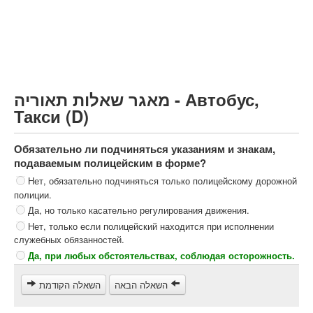
Грузовик более 12000кг (C)
Автобус, Такси (D)
קורס תאוריה
ספר תאוריה
מאגר שאלות תאוריה - Автобус,
צור קשר
Такси (D)
Обязательно ли подчиняться указаниям и знакам,
подаваемым полицейским в форме?
Нет, обязательно подчиняться только полицейскому дорожной
полиции.
Да, но только касательно регулирования движения.
Нет, только если полицейский находится при исполнении
служебных обязанностей.
Да, при любых обстоятельствах, соблюдая осторожность.
השאלה הבאה
השאלה הקודמת