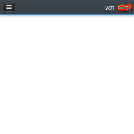
תאו
עמוד הבית
מבחן
Легковой автомобиль (B)
Мотоцикл (A)
Трактор (1)
Грузовик до 12000кг (C1)
Грузовик более 12000кг (C)
Автобус, Такси (D)
מאגר שאלות
Легковой автомобиль (B)
Мотоцикл (A)
Трактор (1)
Грузовик до 12000кг (C1)