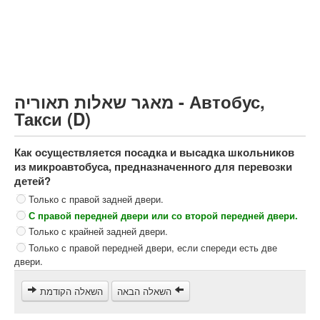
Грузовик более 12000кг (C)
Автобус, Такси (D)
קורס תאוריה
ספר תאוריה
מאגר שאלות תאוריה - Автобус,
צור קשר
Такси (D)
Как осуществляется посадка и высадка школьников
из микроавтобуса, предназначенного для перевозки
детей?
Только с правой задней двери.
С правой передней двери или со второй передней двери.
Только с крайней задней двери.
Только с правой передней двери, если спереди есть две
двери.
השאלה הבאה
השאלה הקודמת