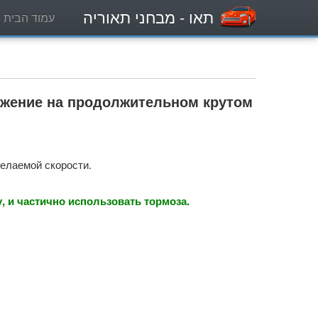
- מבחני תאוריה
תאו
עמוד הבית
ижение на продолжительном крутом
желаемой скорости.
 и частично использовать тормоза.