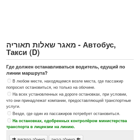
Грузовик более 12000кг (C)
Автобус, Такси (D)
קורס תאוריה
ספר תאוריה
מאגר שאלות תאוריה - Автобус,
צור קשר
Такси (D)
Где должен останавливаться водитель, едущий по
линии маршрута?
В любом месте, находящемся возле места, где пассажир
попросил остановиться, но только на обочине.
На всех установленных на дороге остановках, при условии,
что они принадлежат компании, предоставляющей транспортные
услуги.
Везде, где один из пассажиров потребует остановиться.
На остановках, одобренных контролёром министерства
транспорта в лицензии на линию.
השאלה הבאה
השאלה הקודמת