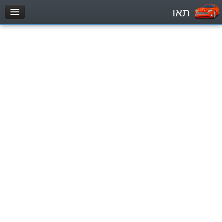
תאו
עמוד הבית
מבחן
Легковой автомобиль (B)
Мотоцикл (A)
Трактор (1)
Грузовик до 12000кг (C1)
Грузовик более 12000кг (C)
Автобус, Такси (D)
מאגר שאלות
Легковой автомобиль (B)
Мотоцикл (A)
Трактор (1)
Грузовик до 12000кг (C1)