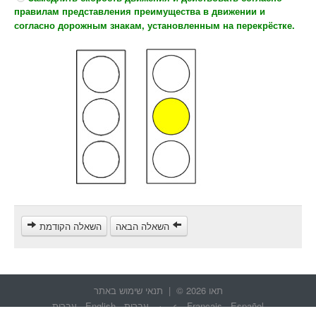
правилам представления преимущества в движении и
согласно дорожным знакам, установленным на перекрёстке.
השאלה הבאה
השאלה הקודמת
תאו 2026 © |
תנאי שימוש באתר
Español
-
Français
-
عربيه
-
עברית
-
English
-
עברית