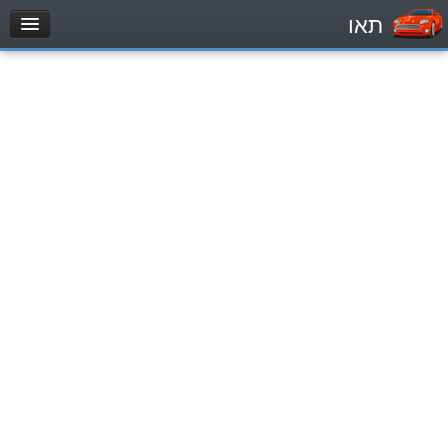
תאו
עמוד הבית
מבחן
Легковой автомобиль (B)
Мотоцикл (A)
Трактор (1)
Грузовик до 12000кг (C1)
Грузовик более 12000кг (C)
Автобус, Такси (D)
מאגר שאלות
Легковой автомобиль (B)
Мотоцикл (A)
Трактор (1)
Грузовик до 12000кг (C1)