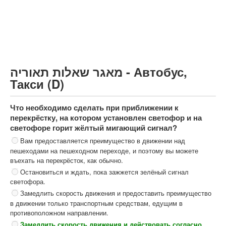
Грузовик более 12000кг (C)
Автобус, Такси (D)
קורס תאוריה
ספר תאוריה
מאגר שאלות תאוריה - Автобус,
צור קשר
Такси (D)
Что необходимо сделать при приближении к
перекрёстку, на котором установлен светофор и на
светофоре горит жёлтый мигающий сигнал?
Вам предоставляется преимущество в движении над
пешеходами на пешеходном переходе, и поэтому вы можете
въехать на перекрёсток, как обычно.
Остановиться и ждать, пока зажжется зелёный сигнал
светофора.
Замедлить скорость движения и предоставить преимущество
в движении только транспортным средствам, едущим в
противоположном направлении.
Замедлить скорость движения и действовать согласно