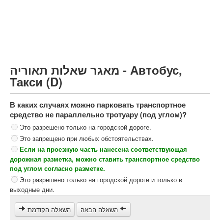
Грузовик более 12000кг (C)
Автобус, Такси (D)
קורס תאוריה
ספר תאוריה
מאגר שאלות תאוריה - Автобус,
צור קשר
Такси (D)
В каких случаях можно парковать транспортное
средство не параллельно тротуару (под углом)?
Это разрешено только на городской дороге.
Это запрещено при любых обстоятельствах.
Если на проезжую часть нанесена соответствующая
дорожная разметка, можно ставить транспортное средство
под углом согласно разметке.
Это разрешено только на городской дороге и только в
выходные дни.
השאלה הבאה
השאלה הקודמת