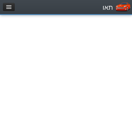
תאו
עמוד הבית
מבחן
Легковой автомобиль (B)
Мотоцикл (A)
Трактор (1)
Грузовик до 12000кг (C1)
Грузовик более 12000кг (C)
Автобус, Такси (D)
מאגר שאלות
Легковой автомобиль (B)
Мотоцикл (A)
Трактор (1)
Грузовик до 12000кг (C1)