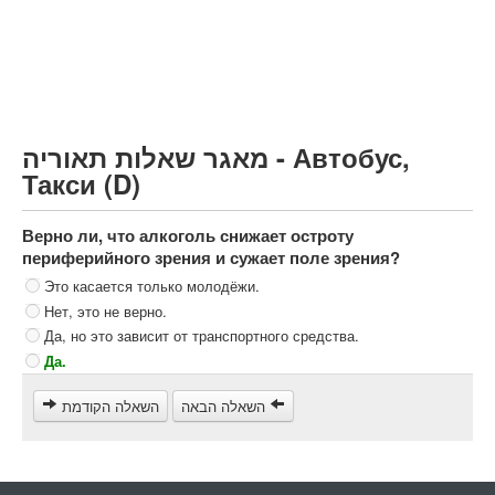
Грузовик более 12000кг (C)
Автобус, Такси (D)
קורס תאוריה
ספר תאוריה
מאגר שאלות תאוריה - Автобус,
צור קשר
Такси (D)
Верно ли, что алкоголь снижает остроту
периферийного зрения и сужает поле зрения?
Это касается только молодёжи.
Нет, это не верно.
Да, но это зависит от транспортного средства.
Да.
השאלה הבאה
השאלה הקודמת