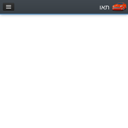
תאו
עמוד הבית
מבחן
Легковой автомобиль (B)
Мотоцикл (A)
Трактор (1)
Грузовик до 12000кг (C1)
Грузовик более 12000кг (C)
Автобус, Такси (D)
מאגר שאלות
Легковой автомобиль (B)
Мотоцикл (A)
Трактор (1)
Грузовик до 12000кг (C1)