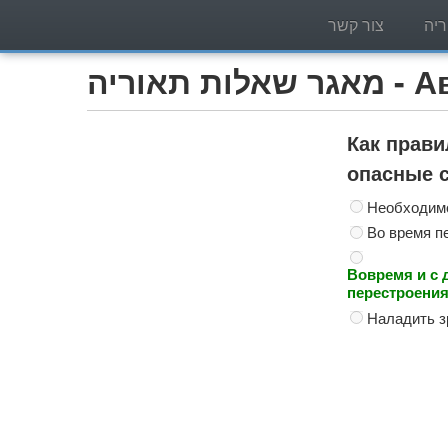
יה
צור קשר
Автобу)
Как прави
опасные 
Необходимо
Во время п
Вовремя и с 
перестроения
Наладить з