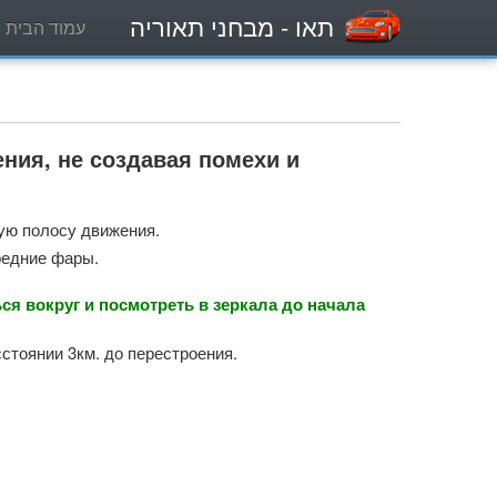
תאו
- מבחני תאוריה
עמוד הבית
ния, не создавая помехи и
гую полосу движения.
редние фары.
ся вокруг и посмотреть в зеркала до начала
стоянии 3км. до перестроения.