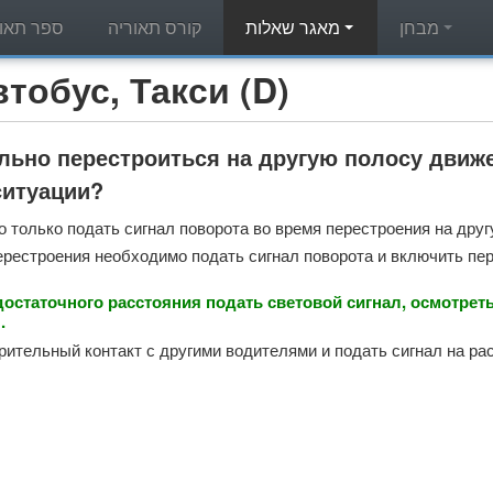
מבחן
מאגר שאלות
קורס תאוריה
ספר תאור
מאגר שאלות תאוריה - с, Такси (D
льно перестроиться на другую полосу движе
ситуации?
 только подать сигнал поворота во время перестроения на дру
ерестроения необходимо подать сигнал поворота и включить пе
достаточного расстояния подать световой сигнал, осмотреть
.
рительный контакт с другими водителями и подать сигнал на рас