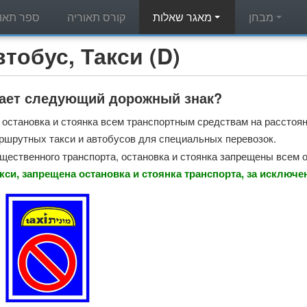
מבחן
מאגר שאלות
קורס תאוריה
ספר תאור
מאגר שאלות תאוריה - с, Такси (D
чает следующий дорожный знак?
остановка и стоянка всем транспортным средствам на расстояни
ршрутных такси и автобусов для специальных перевозок.
щественного транспорта, остановка и стоянка запрещены всем
кси, запрещена остановка и стоянка транспорта, за исключ