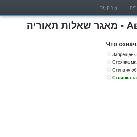
יה
צור קשר
Автобу)
Что озна
Запрещены 
Стоянка ма
Станция об
Стоянка та