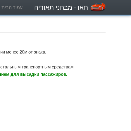
תאו
- מבחני תאוריה
עמוד הבית
и менее 20м от знака.
 остальным транспортным средствам.
ением для высадки пассажиров.