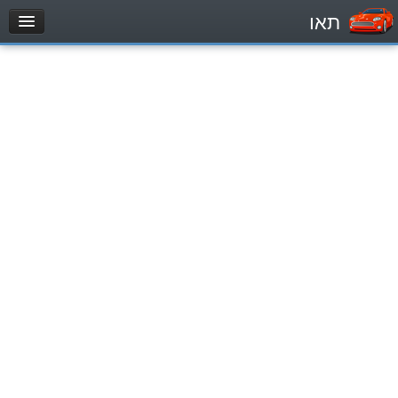
תאו
עמוד הבית
מבחן
Легковой автомобиль (B)
Мотоцикл (A)
Трактор (1)
Грузовик до 12000кг (C1)
Грузовик более 12000кг (C)
Автобус, Такси (D)
מאגר שאלות
Легковой автомобиль (B)
Мотоцикл (A)
Трактор (1)
Грузовик до 12000кг (C1)