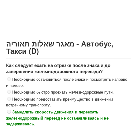
Грузовик более 12000кг (C)
Автобус, Такси (D)
קורס תאוריה
ספר תאוריה
מאגר שאלות תאוריה - Автобус,
צור קשר
Такси (D)
Как следует ехать на отрезке после знака и до
завершения железнодорожного переезда?
Необходимо остановиться после знака и посмотреть направо
и налево.
Необходимо быстро проехать железнодорожные пути.
Необходимо предоставить преимущество в движении
встречному транспорту.
Замедлить скорость движения и переехать
железнодорожный переезд не останавливаясь и не
задерживаясь.