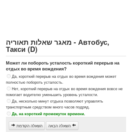
Грузовик более 12000кг (C)
Автобус, Такси (D)
קורס תאוריה
ספר תאוריה
מאגר שאלות תאוריה - Автобус,
צור קשר
Такси (D)
Может ли побороть усталость короткий перерыв на
отдых во время вождения?
Да, короткий перерыв на отдых во время вождения может
полностью побороть усталость.
Нет, короткий перерыв на отдых во время вождения вовсе не
помогает водителю уменьшить уровень усталости.
Да, несколько минут отдыха позволяют управлять
транспортным средством много часов подряд.
Да, на короткий промежуток времени.
השאלה הבאה
השאלה הקודמת