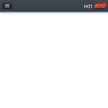
תאו
עמוד הבית
מבחן
Легковой автомобиль (B)
Мотоцикл (A)
Трактор (1)
Грузовик до 12000кг (C1)
Грузовик более 12000кг (C)
Автобус, Такси (D)
מאגר שאלות
Легковой автомобиль (B)
Мотоцикл (A)
Трактор (1)
Грузовик до 12000кг (C1)