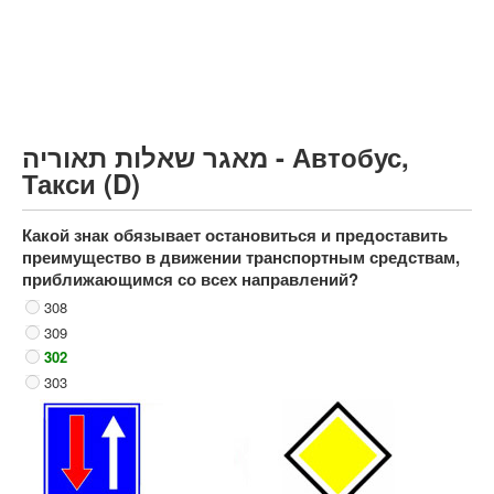
Грузовик более 12000кг (C)
Автобус, Такси (D)
קורס תאוריה
ספר תאוריה
מאגר שאלות תאוריה - Автобус,
צור קשר
Такси (D)
Какой знак обязывает остановиться и предоставить
преимущество в движении транспортным средствам,
приближающимся со всех направлений?
308
309
302
303