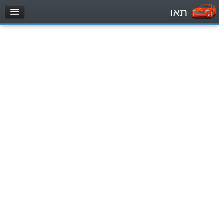
תאו
עמוד הבית
מבחן
Легковой автомобиль (B)
Мотоцикл (A)
Трактор (1)
Грузовик до 12000кг (C1)
Грузовик более 12000кг (C)
Автобус, Такси (D)
מאגר שאלות
Легковой автомобиль (B)
Мотоцикл (A)
Трактор (1)
Грузовик до 12000кг (C1)