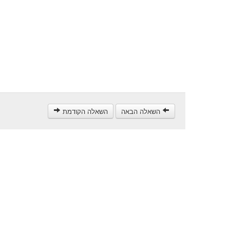
השאלה הבאה
השאלה הקודמת