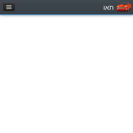
תאו
עמוד הבית
מבחן
Легковой автомобиль (B)
Мотоцикл (A)
Трактор (1)
Грузовик до 12000кг (C1)
Грузовик более 12000кг (C)
Автобус, Такси (D)
מאגר שאלות
Легковой автомобиль (B)
Мотоцикл (A)
Трактор (1)
Грузовик до 12000кг (C1)