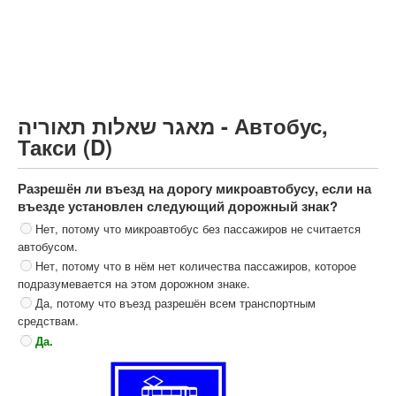
Грузовик более 12000кг (C)
Автобус, Такси (D)
קורס תאוריה
ספר תאוריה
מאגר שאלות תאוריה - Автобус,
צור קשר
Такси (D)
Разрешён ли въезд на дорогу микроавтобусу, если на
въезде установлен следующий дорожный знак?
Нет, потому что микроавтобус без пассажиров не считается
автобусом.
Нет, потому что в нём нет количества пассажиров, которое
подразумевается на этом дорожном знаке.
Да, потому что въезд разрешён всем транспортным
средствам.
Да.