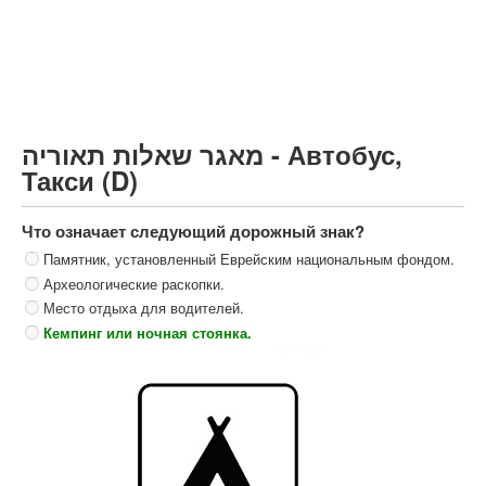
Грузовик более 12000кг (C)
Автобус, Такси (D)
קורס תאוריה
ספר תאוריה
מאגר שאלות תאוריה - Автобус,
צור קשר
Такси (D)
Что означает следующий дорожный знак?
Памятник, установленный Еврейским национальным фондом.
Археологические раскопки.
Место отдыха для водителей.
Кемпинг или ночная стоянка.