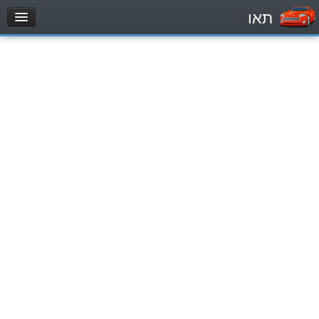
תאו
עמוד הבית
מבחן
Легковой автомобиль (B)
Мотоцикл (A)
Трактор (1)
Грузовик до 12000кг (C1)
Грузовик более 12000кг (C)
Автобус, Такси (D)
מאגר שאלות
Легковой автомобиль (B)
Мотоцикл (A)
Трактор (1)
Грузовик до 12000кг (C1)