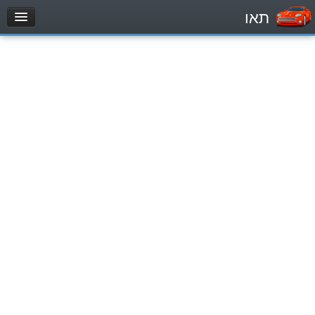
תאו
עמוד הבית
מבחן
Легковой автомобиль (B)
Мотоцикл (A)
Трактор (1)
Грузовик до 12000кг (C1)
Грузовик более 12000кг (C)
Автобус, Такси (D)
מאגר שאלות
Легковой автомобиль (B)
Мотоцикл (A)
Трактор (1)
Грузовик до 12000кг (C1)