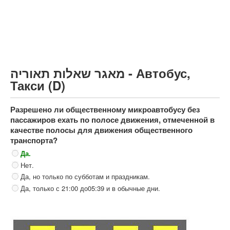
Грузовик более 12000кг (C)
Автобус, Такси (D)
קורס תאוריה
ספר תאוריה
מאגר שאלות תאוריה - Автобус,
צור קשר
Такси (D)
Разрешено ли общественному микроавтобусу без
пассажиров ехать по полосе движения, отмеченной в
качестве полосы для движения общественного
транспорта?
Да.
Нет.
Да, но только по субботам и праздникам.
Да, только с 21:00 до05:39 и в обычные дни.