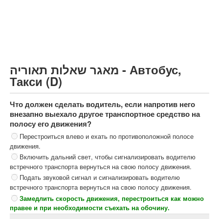
Грузовик более 12000кг (C)
Автобус, Такси (D)
קורס תאוריה
ספר תאוריה
מאגר שאלות תאוריה - Автобус,
צור קשר
Такси (D)
Что должен сделать водитель, если напротив него
внезапно выехало другое транспортное средство на
полосу его движения?
Перестроиться влево и ехать по противоположной полосе
движения.
Включить дальний свет, чтобы сигнализировать водителю
встречного транспорта вернуться на свою полосу движения.
Подать звуковой сигнал и сигнализировать водителю
встречного транспорта вернуться на свою полосу движения.
Замедлить скорость движения, перестроиться как можно
правее и при необходимости съехать на обочину.