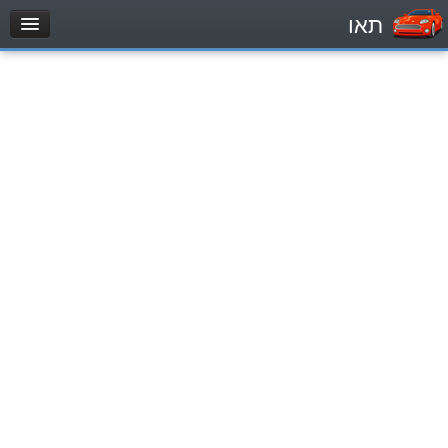
תאו
עמוד הבית
מבחן
Легковой автомобиль (B)
Мотоцикл (A)
Трактор (1)
Грузовик до 12000кг (C1)
Грузовик более 12000кг (C)
Автобус, Такси (D)
מאגר שאלות
Легковой автомобиль (B)
Мотоцикл (A)
Трактор (1)
Грузовик до 12000кг (C1)