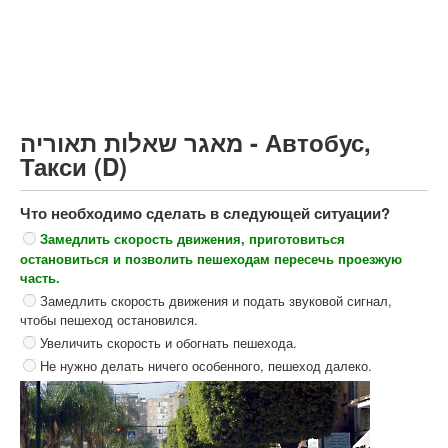
Грузовик более 12000кг (C)
Автобус, Такси (D)
קורס תאוריה
ספר תאוריה
מאגר שאלות תאוריה - Автобус,
צור קשר
Такси (D)
Что необходимо сделать в следующей ситуации?
Замедлить скорость движения, приготовиться
остановиться и позволить пешеходам пересечь проезжую
часть.
Замедлить скорость движения и подать звуковой сигнал,
чтобы пешеход остановился.
Увеличить скорость и обогнать пешехода.
Не нужно делать ничего особенного, пешеход далеко.