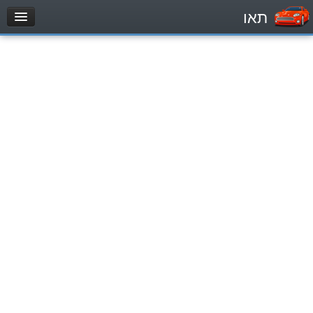
תאו
עמוד הבית
מבחן
Легковой автомобиль (B)
Мотоцикл (A)
Трактор (1)
Грузовик до 12000кг (C1)
Грузовик более 12000кг (C)
Автобус, Такси (D)
מאגר שאלות
Легковой автомобиль (B)
Мотоцикл (A)
Трактор (1)
Грузовик до 12000кг (C1)